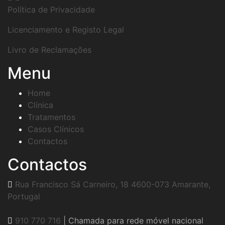
Política de Privacidade
Licenciamento e Registo Legal
Livro de Reclamações
Menu
Home
Clínica
Tratamentos
Casos Clínicos
Contactos
Contactos
Rua Francisco Sá Carneiro, 18 4600-073 Amarante,
Portugal
910 770 716
| Chamada para rede móvel nacional