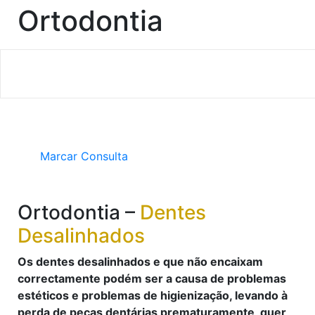
Ortodontia
A Ortodontia é a área e especialidade da Medicina
Home
Clínica
Tratamentos
Casos Clínicos
Dentária que trata a má oclusão, desalinhamento
dos dentes e desarmonias dentofaciais.
Contactos
Marcar Consulta
Ortodontia –
Dentes
Desalinhados
Os dentes desalinhados e que não encaixam
correctamente podém ser a causa de problemas
estéticos e problemas de higienização, levando à
perda de peças dentárias prematuramente, quer