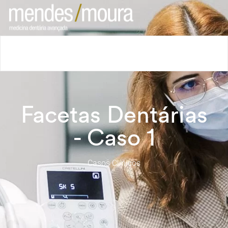
Home
Clínica
Tratamentos
Casos Clínicos
Contactos
Facetas Dentárias
- Caso 1
Casos Clínicos