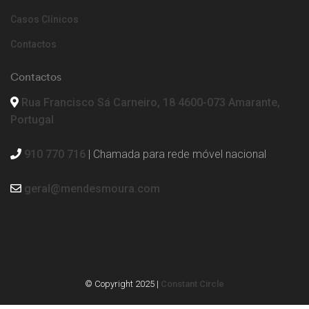
Casos Clínicos
Contactos
Contactos
Rua Francisco Sá Carneiro, 18 4600-073 Amarante,
Portugal
910 770 716
| Chamada para rede móvel nacional
geral@mendesmoura.com
© Copyright 2025 |
Constant Circle